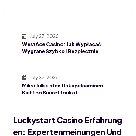
July 27, 2026
WestAce Casino: Jak Wypłacać
Wygrane Szybko I Bezpiecznie
July 27, 2026
Miksi Julkkisten Uhkapelaaminen
Kiehtoo Suuret Joukot
Luckystart Casino Erfahrung
En: Expertenmeinungen Und