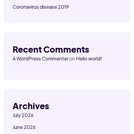
Coronavirus disease 2019
Recent Comments
A WordPress Commenter
on
Hello world!
Archives
July 2026
June 2026