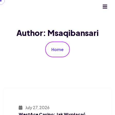
Author:
Msaqibansari
Home
July 27, 2026
WestAce Casino: Jak Wypłacać