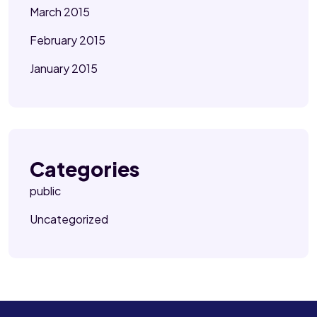
March 2015
February 2015
January 2015
Categories
public
Uncategorized