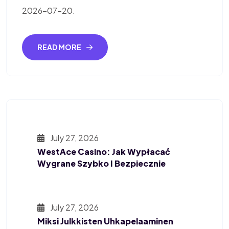
2026-07-20.
READ MORE
July 27, 2026
WestAce Casino: Jak Wypłacać
Wygrane Szybko I Bezpiecznie
July 27, 2026
Miksi Julkkisten Uhkapelaaminen