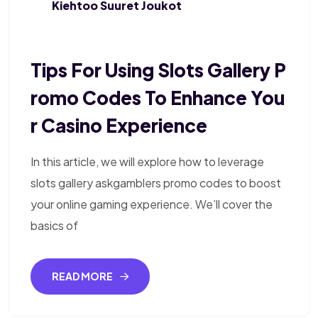
Kiehtoo Suuret Joukot
Tips For Using Slots Gallery P
Romo Codes To Enhance You
R Casino Experience
In this article, we will explore how to leverage
slots gallery askgamblers promo codes to boost
your online gaming experience. We’ll cover the
basics of
READ MORE