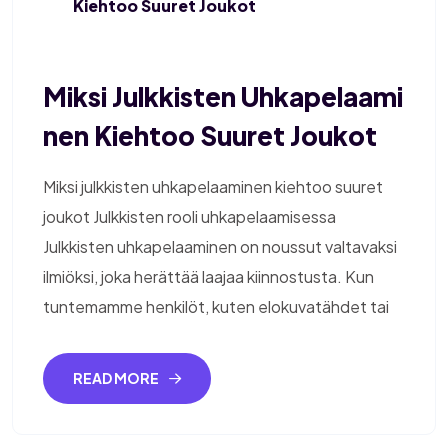
Kiehtoo Suuret Joukot
Miksi Julkkisten Uhkapelaami
Nen Kiehtoo Suuret Joukot
Miksi julkkisten uhkapelaaminen kiehtoo suuret
joukot Julkkisten rooli uhkapelaamisessa
Julkkisten uhkapelaaminen on noussut valtavaksi
ilmiöksi, joka herättää laajaa kiinnostusta. Kun
tuntemamme henkilöt, kuten elokuvatähdet tai
READ MORE