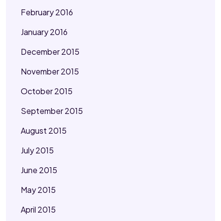
February 2016
January 2016
December 2015
November 2015
October 2015
September 2015
August 2015
July 2015
June 2015
May 2015
April 2015