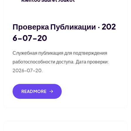
Проверка Публикации · 202
6-07-20
Служебная публикация для подтверждения
работоспособности доступа. Дата проверки:
2026-07-20.
READ MORE