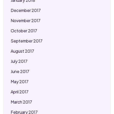
January 2018
December 2017
November 2017
October 2017
September 2017
August 2017
July 2017
June 2017
May 2017
April 2017
March 2017
February 2017