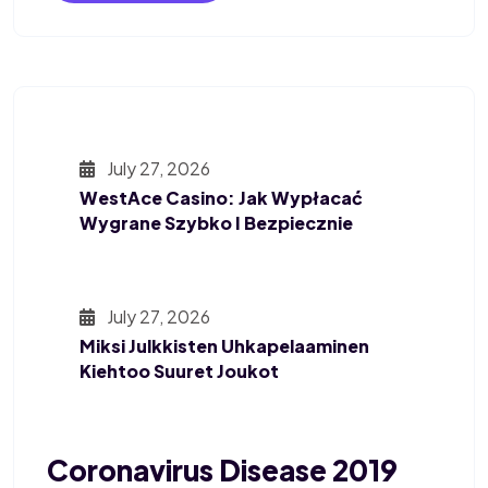
July 27, 2026
WestAce Casino: Jak Wypłacać
Wygrane Szybko I Bezpiecznie
July 27, 2026
Miksi Julkkisten Uhkapelaaminen
Kiehtoo Suuret Joukot
Coronavirus Disease 2019